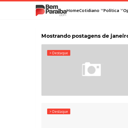
Home
Cotidiano
Política
Op
Mostrando postagens de janeir
> Destaque
> Destaque