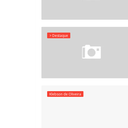
> Destaque
Klebson de Oliveira