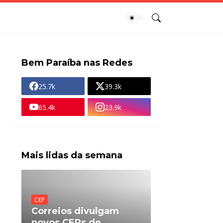
Bem Paraíba nas Redes
25.7k
39.3k
65.4k
23.9k
Mais lidas da semana
CEP
Correios divulgam
novos CEPs de