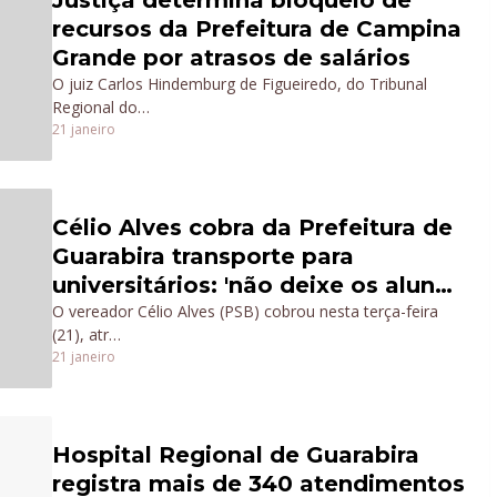
recursos da Prefeitura de Campina
Grande por atrasos de salários
O juiz Carlos Hindemburg de Figueiredo, do Tribunal
Regional do…
21 janeiro
Célio Alves cobra da Prefeitura de
Guarabira transporte para
universitários: 'não deixe os alunos
sem aula'
O vereador Célio Alves (PSB) cobrou nesta terça-feira
(21), atr…
21 janeiro
Hospital Regional de Guarabira
registra mais de 340 atendimentos