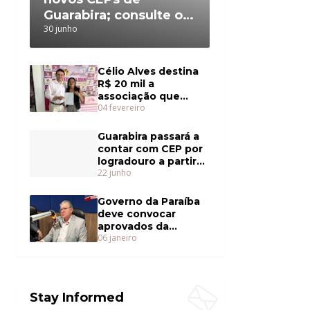
Guarabira; consulte o
30 junho
da sua rua
Célio Alves destina
R$ 20 mil a
associação que
04 fevereiro
cuida de mulheres
com câncer
Guarabira passará a
contar com CEP por
logradouro a partir
22 junho
de julho
Governo da Paraíba
deve convocar
aprovados da
06 janeiro
Educação ainda em
janeiro
Stay Informed