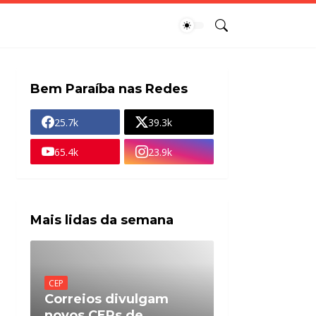
Bem Paraíba nas Redes
25.7k
39.3k
65.4k
23.9k
Mais lidas da semana
CEP
Correios divulgam
novos CEPs de