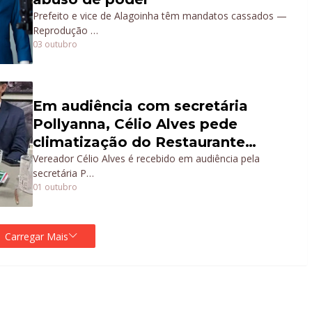
Prefeito e vice de Alagoinha têm mandatos cassados —
Reprodução …
03 outubro
Em audiência com secretária
Pollyanna, Célio Alves pede
climatização do Restaurante
Popular
Vereador Célio Alves é recebido em audiência pela
secretária P…
01 outubro
Carregar Mais