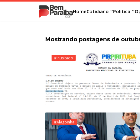
Home
Cotidiano
Política
Op
Mostrando postagens de outubr
#Inusitado
#Alagoinha