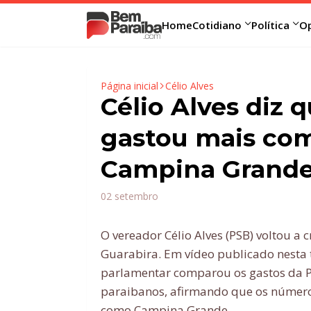
Home
Cotidiano
Política
Op
Página inicial
Célio Alves
Célio Alves diz 
gastou mais com
Campina Grande
02 setembro
O vereador Célio Alves (PSB) voltou a 
Guarabira. Em vídeo publicado nesta te
parlamentar comparou os gastos da Pr
paraibanos, afirmando que os número
como Campina Grande.