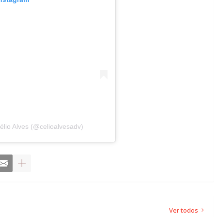
́lio Alves (@celioalvesadv)
Ver todos