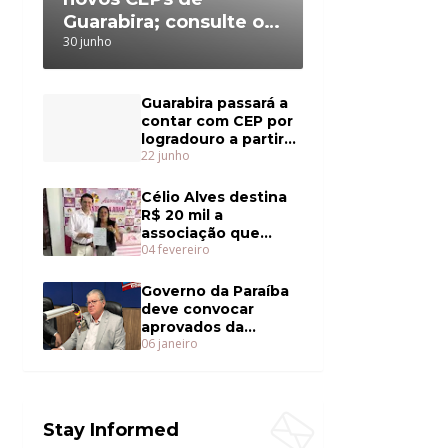
Guarabira; consulte o
30 junho
da sua rua
Guarabira passará a
contar com CEP por
logradouro a partir
22 junho
de julho
Célio Alves destina
R$ 20 mil a
associação que
04 fevereiro
cuida de mulheres
com câncer
Governo da Paraíba
deve convocar
aprovados da
06 janeiro
Educação ainda em
janeiro
Stay Informed