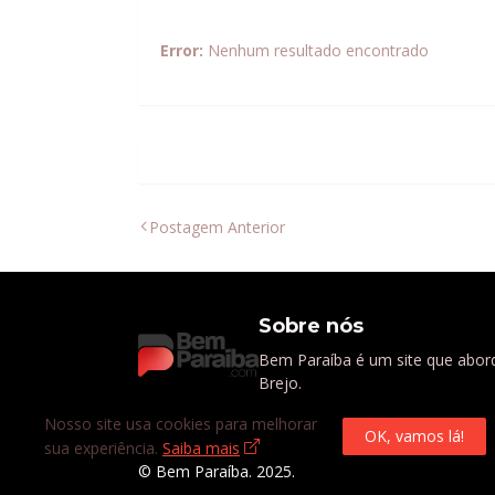
Error:
Nenhum resultado encontrado
Postagem Anterior
Sobre nós
Bem Paraíba é um site que abord
Brejo.
Nosso site usa cookies para melhorar
OK, vamos lá!
sua experiência.
Saiba mais
© Bem Paraíba. 2025.