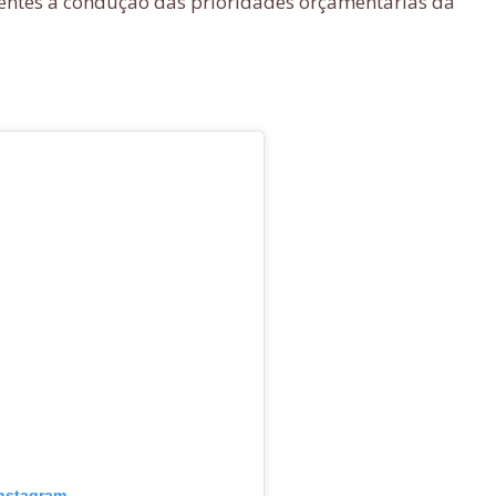
rrentes à condução das prioridades orçamentárias da
Instagram