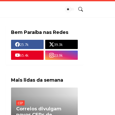
Bem Paraíba nas Redes
25.7k
39.3k
65.4k
23.9k
Mais lidas da semana
CEP
Correios divulgam
novos CEPs de