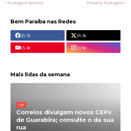
Postagem Anterior
Próxima Postagem
Bem Paraíba nas Redes
25.7k
39.3k
65.4k
23.9k
Mais lidas da semana
CEP
Correios divulgam novos CEPs
de Guarabira; consulte o da sua
rua