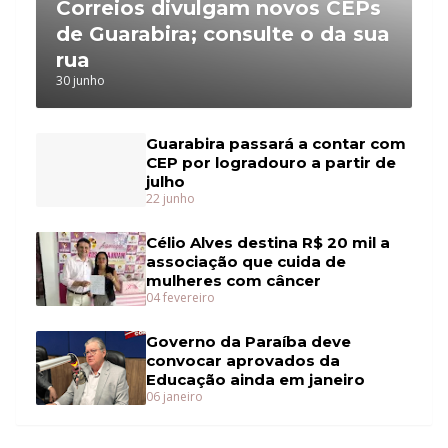
Correios divulgam novos CEPs
de Guarabira; consulte o da sua
rua
30 junho
Guarabira passará a contar com
CEP por logradouro a partir de
julho
22 junho
Célio Alves destina R$ 20 mil a
associação que cuida de
mulheres com câncer
04 fevereiro
Governo da Paraíba deve
convocar aprovados da
Educação ainda em janeiro
06 janeiro